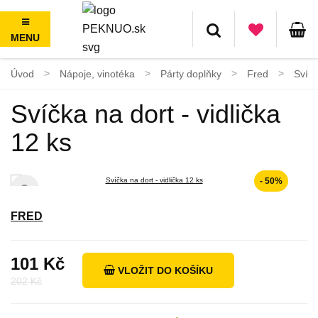
MENU
100 dní na vrácení, nad 1500 Kč doprava ZDARMA
Úvod
Nápoje, vinotéka
Párty doplňky
Fred
Svíčk
Svíčka na dort - vidlička
12 ks
- 50%
FRED
101 Kč
VLOŽIT DO KOŠÍKU
202 Kč