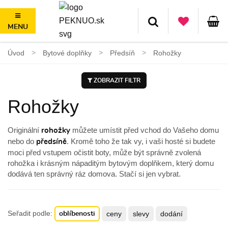
MENU
100 dní na vrácení, nad 1500 Kč doprava ZDARMA
Úvod
Bytové doplňky
Předsíň
Rohožky
ZOBRAZIT FILTR
Rohožky
Originální
můžete umístit před vchod do Vašeho domu
rohožky
nebo do
. Kromě toho že tak vy, i vaši hosté si budete
předsíně
moci před vstupem očistit boty, může být správně zvolená
rohožka i krásným nápaditým bytovým doplňkem, který domu
dodává ten správný ráz domova. Stačí si jen vybrat.
Seřadit podle:
ceny
slevy
dodání
oblíbenosti