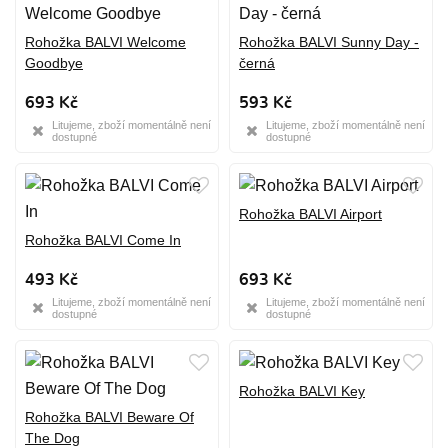
Rohožka BALVI Welcome
Rohožka BALVI Sunny Day -
Goodbye
černá
693 Kč
593 Kč
Litujeme, zboží momentálně není
Litujeme, zboží momentálně není
dostupné
dostupné
Rohožka BALVI Airport
Rohožka BALVI Come In
493 Kč
693 Kč
Litujeme, zboží momentálně není
Litujeme, zboží momentálně není
dostupné
dostupné
Rohožka BALVI Key
Rohožka BALVI Beware Of
The Dog