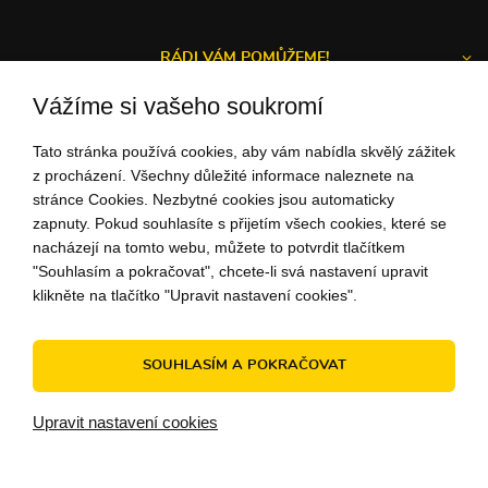
RÁDI VÁM POMŮŽEME!
Vážíme si vašeho soukromí
Tato stránka používá cookies, aby vám nabídla skvělý zážitek
Michal a Zuzka
z procházení. Všechny důležité informace naleznete na
stránce Cookies. Nezbytné cookies jsou automaticky
ZÁKAZNICKÝ SERVIS
zapnuty. Pokud souhlasíte s přijetím všech cookies, které se
nacházejí na tomto webu, můžete to potvrdit tlačítkem
"Souhlasím a pokračovat", chcete-li svá nastavení upravit
+42 1948
732 275
klikněte na tlačítko "Upravit nastavení cookies".
(Po - Pi: 9:00-15:00)
ahoj@peknuo.cz
SOUHLASÍM A POKRAČOVAT
© 2010 - 2026 PEKNUO - Originální doplňky a dárky. Udělejte si
Upravit nastavení cookies
radost!
Internetový obchod
od
Blueweb s.r.o.