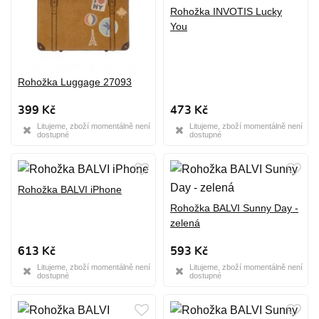
Rohožka INVOTIS Lucky
You
Rohožka Luggage 27093
399 Kč
473 Kč
Litujeme, zboží momentálně není
Litujeme, zboží momentálně není
dostupné
dostupné
Rohožka BALVI iPhone
Rohožka BALVI Sunny Day -
zelená
613 Kč
593 Kč
Litujeme, zboží momentálně není
Litujeme, zboží momentálně není
dostupné
dostupné