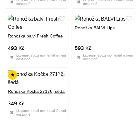
dostupné
dostupné
Rohožka BALVI Lips
Rohožka balvi Fresh Coffee
493 Kč
593 Kč
Litujeme, zboží momentálně není
Litujeme, zboží momentálně není
dostupné
dostupné
Rohožka Kočka 27176, šedá
349 Kč
Litujeme, zboží momentálně není
dostupné