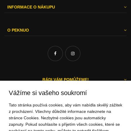
INFORMACE O NÁKUPU
O PEKNUO
RÁDI VÁM POMŮŽEME!
Vážíme si vašeho soukromí
Tato stránka používá cookies, aby vám nabídla skvělý zážitek
Michal a Zuzka
z procházení. Všechny důležité informace naleznete na
stránce Cookies. Nezbytné cookies jsou automaticky
ZÁKAZNICKÝ SERVIS
zapnuty. Pokud souhlasíte s přijetím všech cookies, které se
nacházejí na tomto webu, můžete to potvrdit tlačítkem