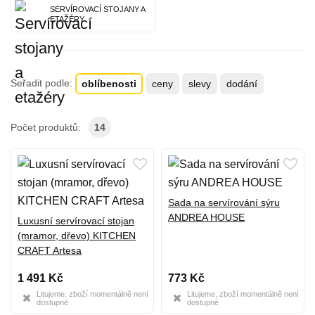
SERVÍROVACÍ STOJANY A
ETAŽÉRY
Seřadit podle:
oblíbenosti
ceny
slevy
dodání
Počet produktů:
14
Sada na servírování sýru
ANDREA HOUSE
Luxusní servírovací stojan
(mramor, dřevo) KITCHEN
CRAFT Artesa
1 491 Kč
773 Kč
Litujeme, zboží momentálně není
Litujeme, zboží momentálně není
dostupné
dostupné