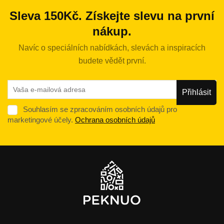
Sleva 150Kč. Získejte slevu na první
nákup.
Navíc o speciálních nabídkách, slevách a inspiracích
budete vědět první.
Souhlasím se zpracováním osobních údajů pro
marketingové účely.
Ochrana osobních údajů