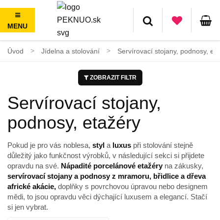
MENU
100 dní na vrácení, nad 1500 Kč doprava ZDARMA
Úvod
Jídelna a stolování
Servírovací stojany, podnosy, et
ZOBRAZIT FILTR
Servírovací stojany,
podnosy, etažéry
Pokud je pro vás noblesa,
styl
a
luxus
při stolování stejně
důležitý jako funkčnost výrobků, v následující sekci si přijdete
opravdu na své.
Nápadité porcelánové etažéry
na zákusky,
servírovací stojany a podnosy z mramoru, břidlice a dřeva
africké akácie,
doplňky s povrchovou úpravou nebo designem
mědi, to jsou opravdu věci dýchající luxusem a elegancí. Stačí
si jen vybrat.