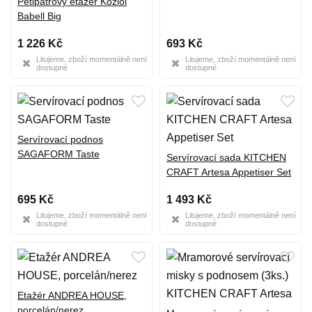
Pětipatrový etažér Koziol
Babell Big
1 226 Kč
693 Kč
Litujeme, zboží momentálně není
Litujeme, zboží momentálně není
dostupné
dostupné
Servírovací podnos
SAGAFORM Taste
Servírovací sada KITCHEN
CRAFT Artesa Appetiser Set
695 Kč
1 493 Kč
Litujeme, zboží momentálně není
Litujeme, zboží momentálně není
dostupné
dostupné
Etažér ANDREA HOUSE,
porcelán/nerez