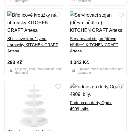
dostupné
dostupné
Břidlicové kroužky na
Servírovací stojan (dřevo,
ubrousky KITCHEN CRAFT
břidlice) KITCHEN CRAFT
Artesa
Artesa
293 Kč
1 343 Kč
Litujeme, zboží momentálně není
Litujeme, zboží momentálně není
dostupné
dostupné
Podnos na dorty Ogaki
4909, bílý.