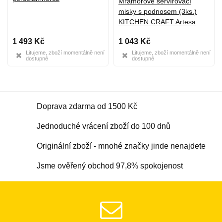
Mramorové servírovací
misky s podnosem (3ks.)
KITCHEN CRAFT Artesa
1 493 Kč
1 043 Kč
Litujeme, zboží momentálně není
Litujeme, zboží momentálně není
dostupné
dostupné
Doprava zdarma od 1500 Kč
Jednoduché vrácení zboží do 100 dnů
Originální zboží - mnohé značky jinde nenajdete
Jsme ověřený obchod 97,8% spokojenost