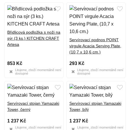
Břidlicová podložka s noži na
sýr (3 ks.) KITCHEN CRAFT
Servírovací podnos POINT
Artesa
virgule Acacia Serving Plate,
(10,7 x 10,6 cm.)
853 Kč
293 Kč
Litujeme, zboží momentálně není
Litujeme, zboží momentálně není
dostupné
dostupné
Servírovací stojan Yamazaki
Servírovací stojan Yamazaki
Tower, černý
Tower, bílý
1 237 Kč
1 237 Kč
Litujeme, zboží momentálně není
Litujeme, zboží momentálně není