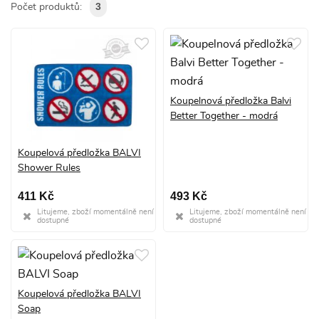
3
Počet produktů:
Koupelnová předložka Balvi
Better Together - modrá
Koupelová předložka BALVI
Shower Rules
411 Kč
493 Kč
Litujeme, zboží momentálně není
Litujeme, zboží momentálně není
dostupné
dostupné
Koupelová předložka BALVI
Soap