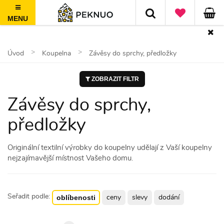
MENU
100 dní na vrácení, nad 1500 Kč doprava ZDARMA
Úvod
Koupelna
Závěsy do sprchy, předložky
ZOBRAZIT FILTR
Závěsy do sprchy,
předložky
Originální textilní výrobky do koupelny udělají z Vaší koupelny
nejzajímavější místnost Vašeho domu.
Seřadit podle:
oblíbenosti
ceny
slevy
dodání