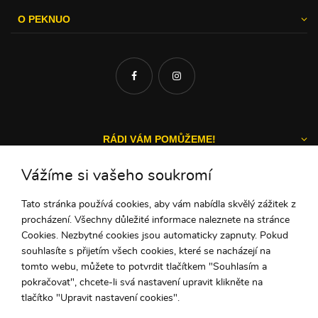
O PEKNUO
RÁDI VÁM POMŮŽEME!
Vážíme si vašeho soukromí
Tato stránka používá cookies, aby vám nabídla skvělý zážitek z
Michal a Zuzka
procházení. Všechny důležité informace naleznete na stránce
ZÁKAZNICKÝ SERVIS
Cookies. Nezbytné cookies jsou automaticky zapnuty. Pokud
souhlasíte s přijetím všech cookies, které se nacházejí na
tomto webu, můžete to potvrdit tlačítkem "Souhlasím a
pokračovat", chcete-li svá nastavení upravit klikněte na
+42 1948
732 275
tlačítko "Upravit nastavení cookies".
(Po - Pi: 9:00-15:00)