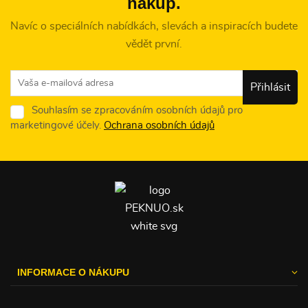
nákup.
Navíc o speciálních nabídkách, slevách a inspiracích budete
vědět první.
Souhlasím se zpracováním osobních údajů pro
marketingové účely.
Ochrana osobních údajů
INFORMACE O NÁKUPU