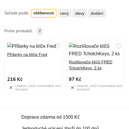
Seřadit podle:
ceny
slevy
dodání
oblíbenosti
Počet produktů:
2
Příšerky na klíče Fred
Rozlišovače klíčů FRED
TchotchKeys, 2 ks
216 Kč
97 Kč
Litujeme, zboží momentálně není
Litujeme, zboží momentálně není
dostupné
dostupné
Doprava zdarma od 1500 Kč
Jednoduché vrácení zboží do 100 dnů