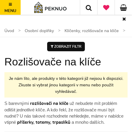
MENU
100 dní na vrácení, nad 1500 Kč doprava ZDARMA
Úvod
Osobní doplňky
Klíčenky, rozlišovače na klíče
R
ZOBRAZIT FILTR
Rozlišovače na klíče
Je nám líto, ale produkty v této kategorii již nejsou k dispozici.
Zkuste si vybrat jinou kategorii v menu nebo použít
vyhledávač.
S barevnými
už nebudete mít problém
rozlišovači na klíče
odlišit jednotlivé klíče. A kdo řekl, že rozlišovače musí být
nudné? U nás takové rozhodnete nehledejte, máme v nabídce
vtipné
a mnoho dalších.
příšerky, totemy, trpaslíků