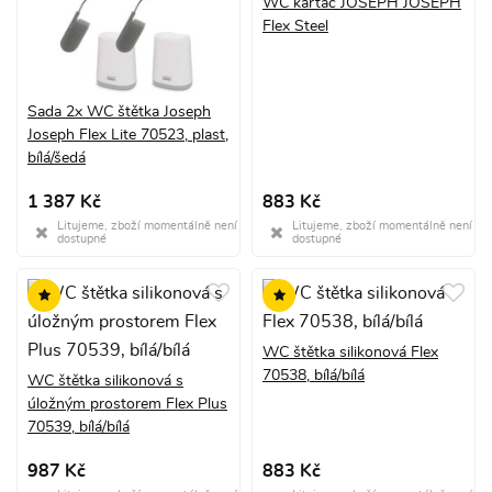
WC kartáč JOSEPH JOSEPH
Flex Steel
Sada 2x WC štětka Joseph
Joseph Flex Lite 70523, plast,
bílá/šedá
1 387 Kč
883 Kč
Litujeme, zboží momentálně není
Litujeme, zboží momentálně není
dostupné
dostupné
WC štětka silikonová Flex
70538, bílá/bílá
WC štětka silikonová s
úložným prostorem Flex Plus
70539, bílá/bílá
987 Kč
883 Kč