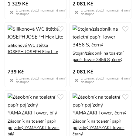
1 329 Kč
2 081 Kč
Litujeme, zboží momentálně není
Litujeme, zboží momentálně není
dostupné
dostupné
Silikonová WC štětka
JOSEPH JOSEPH Flex Lite
Stojan/zásobník na toaletní
papír Tower 3456 S, černý
739 Kč
2 081 Kč
Litujeme, zboží momentálně není
Litujeme, zboží momentálně není
dostupné
dostupné
Zásobník na toaletní papír
Zásobník na toaletní papír
pojízdný YAMAZAKI Tower,
pojízdný YAMAZAKI Tower,
bílý
černý