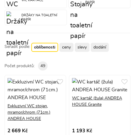
WC KARTÁČE
PAPÍR
DRŽÁKY NA TOALETNÍ
PAPÍR
Seřadit podle:
oblíbenosti
ceny
slevy
dodání
Počet produktů:
49
WC kartáč (žula) ANDREA
HOUSE Granite
Exkluzivní WC stojan,
mramor/chrom (71cm.)
ANDREA HOUSE
2 669 Kč
1 193 Kč