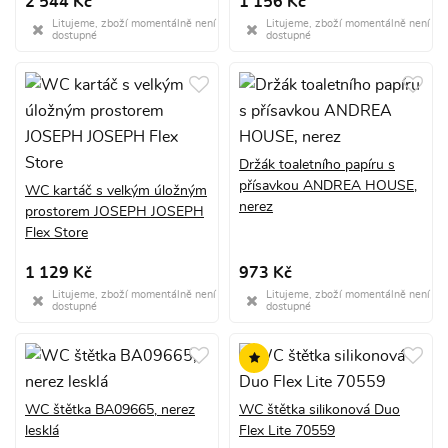
2 544 Kč
1 156 Kč
Litujeme, zboží momentálně není
Litujeme, zboží momentálně není
dostupné
dostupné
Držák toaletního papíru s
přísavkou ANDREA HOUSE,
WC kartáč s velkým úložným
nerez
prostorem JOSEPH JOSEPH
Flex Store
1 129 Kč
973 Kč
Litujeme, zboží momentálně není
Litujeme, zboží momentálně není
dostupné
dostupné
WC štětka BA09665, nerez
WC štětka silikonová Duo
lesklá
Flex Lite 70559