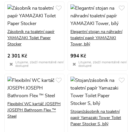
Zásobník na toaletní papír
Elegantní stojan na náhradní
YAMAZAKI Toilet Paper
toaletní papír YAMAZAKI
Stocker
Tower, bílý
2 301 Kč
994 Kč
Litujeme, zboží momentálně není
Litujeme, zboží momentálně není
dostupné
dostupné
Flexibilní WC kartáč JOSEPH
JOSEPH Bathroom Flex ™
Stojan/zásobník na toaletní
Steel
papír Yamazaki Tower Toilet
Paper Stocker S, bílý