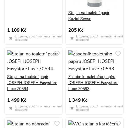
Stojan na toaletní papír
Koziol Sense
1 109 Kč
285 Kč
Litujeme, zboží momentálně není
Litujeme, zboží momentálně není
dostupné
dostupné
Stojan na toaletní papír
Zásobník toaletního papíru
JOSEPH JOSEPH Easystore
JOSEPH JOSEPH Easystore
Luxe 70594
Luxe 70593
1 499 Kč
1 349 Kč
Litujeme, zboží momentálně není
Litujeme, zboží momentálně není
dostupné
dostupné