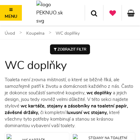
MENU
100 dní na vrácení, nad 1500 Kč doprava ZDARMA
Úvod
Koupelna
WC doplňky
ZOBRAZIT FILTR
WC doplňky
Toaleta není zrovna místností, o které se běžně říká, ale
samozřejmě patří k životu a domácnosti každého z nás. Často
je dokonce součástí samotné koupelny,
wc doplňky
a jejich
design, jsou tedy rovněž velmi důležité. V této sekci najdete
stylové
wc kartáče, stojany a zásobníky na toaletní papír,
závěsné držáky,
či kompletní
luxusní wc stojany,
které
všechny tyto potřeby kombinují a stanou se krásnou
dominantou vybavení vaší toalety.
STOJANY NA TOALETNÍ