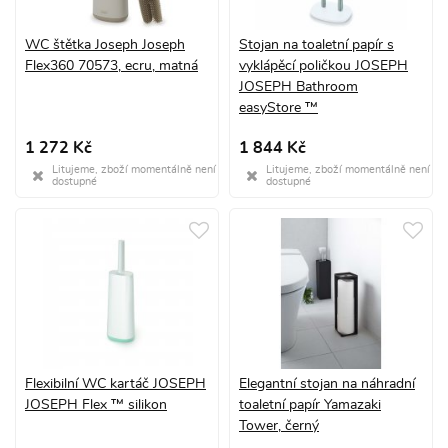
WC štětka Joseph Joseph
Stojan na toaletní papír s
Flex360 70573, ecru, matná
vyklápěcí poličkou JOSEPH
JOSEPH Bathroom
easyStore ™
1 272 Kč
1 844 Kč
Litujeme, zboží momentálně není
Litujeme, zboží momentálně není
dostupné
dostupné
Flexibilní WC kartáč JOSEPH
Elegantní stojan na náhradní
JOSEPH Flex ™ silikon
toaletní papír Yamazaki
Tower, černý