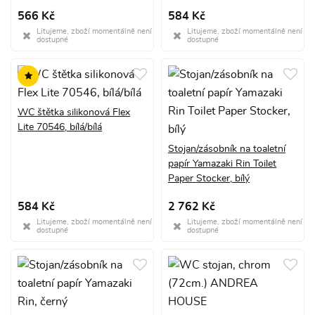
566 Kč
584 Kč
Litujeme, zboží momentálně není
Litujeme, zboží momentálně není
dostupné
dostupné
WC štětka silikonová Flex
Lite 70546, bílá/bílá
Stojan/zásobník na toaletní
papír Yamazaki Rin Toilet
Paper Stocker, bílý
584 Kč
2 762 Kč
Litujeme, zboží momentálně není
Litujeme, zboží momentálně není
dostupné
dostupné