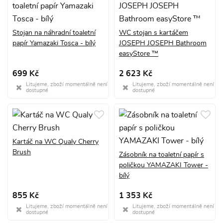
Stojan na náhradní toaletní
WC stojan s kartáčem
papír Yamazaki Tosca - bílý
JOSEPH JOSEPH Bathroom
easyStore ™
699 Kč
2 623 Kč
Litujeme, zboží momentálně není
Litujeme, zboží momentálně není
dostupné
dostupné
Kartáč na WC Qualy Cherry
Brush
Zásobník na toaletní papír s
poličkou YAMAZAKI Tower -
bílý
855 Kč
1 353 Kč
Litujeme, zboží momentálně není
Litujeme, zboží momentálně není
dostupné
dostupné