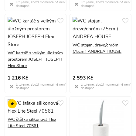
Litujeme, zboží momentálně není
Litujeme, zboží momentálně není
dostupné
dostupné
WC stojan, drevo/chróm
(75cm.) ANDREA HOUSE
WC kartáč s velkým úložným
prostorem JOSEPH JOSEPH
Flex Store
1 216 Kč
2 593 Kč
Litujeme, zboží momentálně není
Litujeme, zboží momentálně není
dostupné
dostupné
WC štětka silikonová Flex
Lite Steel 70561