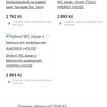
Stojan/zásobník na toaletní
WC stojan, chrom (72cm.)
papír Yamazaki Rin, černý
ANDREA HOUSE
2 762 Kč
2 893 Kč
Litujeme, zboží momentálně není
Litujeme, zboží momentálně není
dostupné
dostupné
Stylový WC stojan s
betonovým podstavcem
ANDREA HOUSE
2 893 Kč
Litujeme, zboží momentálně není
dostupné
Doprava zdarma od 1500 Kč