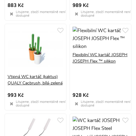
883 Kč
989 Kč
Litujeme, zboží momentálně není
Litujeme, zboží momentálně není
dostupné
dostupné
Flexibilní WC kartáč JOSEPH
JOSEPH Flex ™ silikon
Vtipná WC kartáč (kaktus)
QUALY Cacbrush, bílá-zelená
993 Kč
928 Kč
Litujeme, zboží momentálně není
Litujeme, zboží momentálně není
dostupné
dostupné