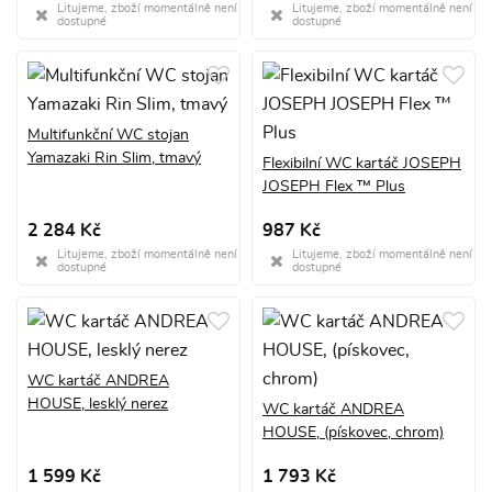
Litujeme, zboží momentálně není
Litujeme, zboží momentálně není
dostupné
dostupné
Multifunkční WC stojan
Yamazaki Rin Slim, tmavý
Flexibilní WC kartáč JOSEPH
JOSEPH Flex ™ Plus
2 284 Kč
987 Kč
Litujeme, zboží momentálně není
Litujeme, zboží momentálně není
dostupné
dostupné
WC kartáč ANDREA
HOUSE, lesklý nerez
WC kartáč ANDREA
HOUSE, (pískovec, chrom)
1 599 Kč
1 793 Kč