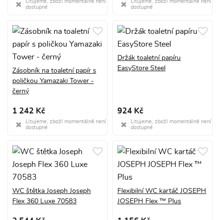
Litujeme, zboží momentálně není
Litujeme, zboží momentálně není
dostupné
dostupné
Držák toaletní papíru
EasyStore Steel
Zásobník na toaletní papír s
poličkou Yamazaki Tower -
černý
1 242 Kč
924 Kč
Litujeme, zboží momentálně není
Litujeme, zboží momentálně není
dostupné
dostupné
WC štětka Joseph Joseph
Flexibilní WC kartáč JOSEPH
Flex 360 Luxe 70583
JOSEPH Flex ™ Plus