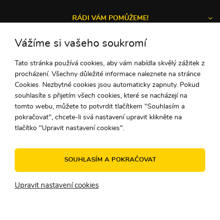
RÁDI VÁM POMŮŽEME!
Vážíme si vašeho soukromí
Tato stránka používá cookies, aby vám nabídla skvělý zážitek z
Michal a Zuzka
procházení. Všechny důležité informace naleznete na stránce
ZÁKAZNICKÝ SERVIS
Cookies. Nezbytné cookies jsou automaticky zapnuty. Pokud
souhlasíte s přijetím všech cookies, které se nacházejí na
tomto webu, můžete to potvrdit tlačítkem "Souhlasím a
pokračovat", chcete-li svá nastavení upravit klikněte na
+42 1948
732 275
tlačítko "Upravit nastavení cookies".
(Po - Pi: 9:00-15:00)
ahoj@peknuo.cz
SOUHLASÍM A POKRAČOVAT
© 2010 - 2026 PEKNUO - Originální doplňky a dárky. Udělejte si
Upravit nastavení cookies
radost!
Internetový obchod
od
Blueweb s.r.o.