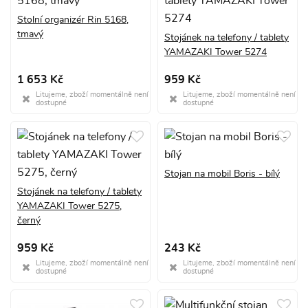
Stolní organizér Rin 5168,
tmavý
Stojánek na telefony / tablety
YAMAZAKI Tower 5274
1 653 Kč
959 Kč
Litujeme, zboží momentálně není
Litujeme, zboží momentálně není
dostupné
dostupné
Stojan na mobil Boris - bílý
Stojánek na telefony / tablety
YAMAZAKI Tower 5275,
černý
959 Kč
243 Kč
Litujeme, zboží momentálně není
Litujeme, zboží momentálně není
dostupné
dostupné