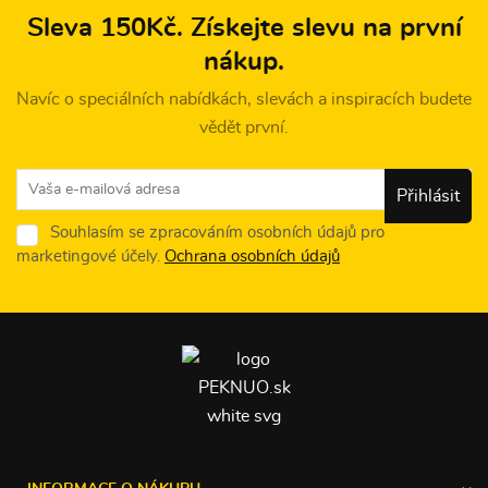
Sleva 150Kč. Získejte slevu na první
nákup.
Navíc o speciálních nabídkách, slevách a inspiracích budete
vědět první.
Souhlasím se zpracováním osobních údajů pro
marketingové účely.
Ochrana osobních údajů