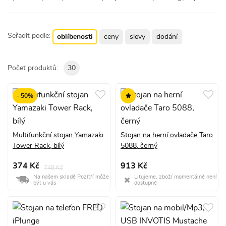
Seřadit podle:
oblíbenosti
ceny
slevy
dodání
Počet produktů:
30
- 50%
Multifunkční stojan Yamazaki
Stojan na herní ovladače Taro
Tower Rack, bílý
5088, černý
374 Kč
913 Kč
748 Kč
Na našem skladě Pozítří může
Litujeme, zboží momentálně není
být u vás
dostupné