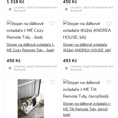
1 318 Kč
450 Kč
Litujeme, zboží momentálně není
Litujeme, zboží momentálně není
dostupné
dostupné
Stojan na dálkové ovladače J-
Stojan na dálkové ovladače
ME Cozy Remote Tidy - šedý
(Kůže) ANDREA HOUSE, bílý
450 Kč
493 Kč
Litujeme, zboží momentálně není
Litujeme, zboží momentálně není
dostupné
dostupné
Stojan na dálkové ovladače J-
ME Tilt Remote Tidy, černý/
šedý