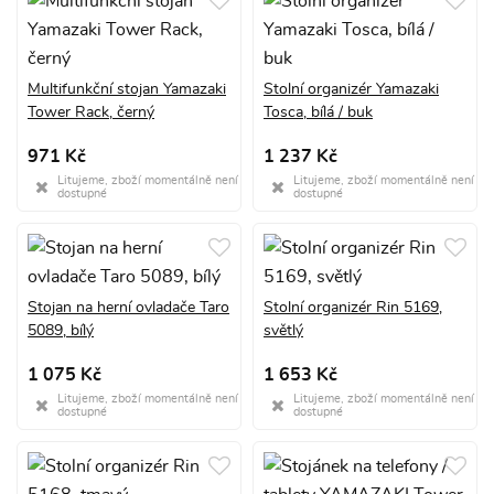
Multifunkční stojan Yamazaki
Stolní organizér Yamazaki
Tower Rack, černý
Tosca, bílá / buk
971 Kč
1 237 Kč
Litujeme, zboží momentálně není
Litujeme, zboží momentálně není
dostupné
dostupné
Stojan na herní ovladače Taro
Stolní organizér Rin 5169,
5089, bílý
světlý
1 075 Kč
1 653 Kč
Litujeme, zboží momentálně není
Litujeme, zboží momentálně není
dostupné
dostupné