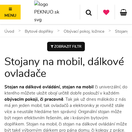
MENU
100 dní na vrácení, nad 1500 Kč doprava ZDARMA
Úvod
Bytové doplňky
Obývací pokoj, ložnice
Stojany n
ZOBRAZIT FILTR
Stojany na mobil, dálkové
ovladače
Stojan na dálkové ovládání, stojan na mobil
či univerzální, do
kterého můžete uložit obojí určitě dobře poslouží v každém
obývacím pokoji, či pracovně
. Tak jak už dnes málokdo z nás
má jen jeden mobil, tak ovladačů a elektroniky je rovněž stále
více a neustále hledáme ten správný. Originální stojan může
být nejen efektivním řešením, ale i krásným bytovým
doplňkem. Stojan na mobil, či stojan na dálkové ovládání může
být také výborným dárkem pro pána domu, či kolegy z práce.