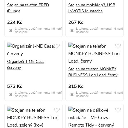
Stojan na telefon FRED
Stojan na mobil/Mp3, USB
iPlunge
INVOTIS Mustache
224 Kč
267 Kč
Litujeme, zboží momentálně není
Litujeme, zboží momentálně není
dostupné
dostupné
Organizér J-ME Casa,
červený
Stojan na telefon MONKEY
BUSINESS Lori Load, černý
573 Kč
315 Kč
Litujeme, zboží momentálně není
Litujeme, zboží momentálně není
dostupné
dostupné