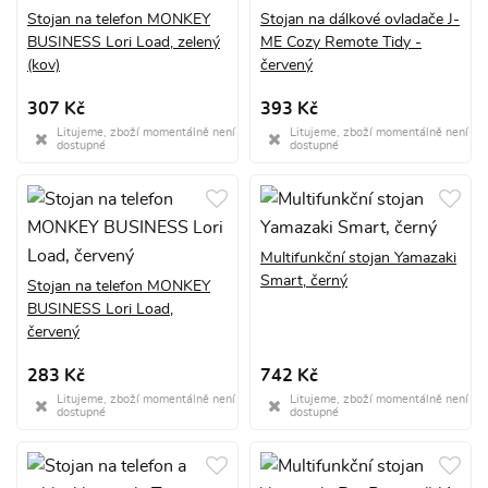
Stojan na telefon MONKEY
Stojan na dálkové ovladače J-
BUSINESS Lori Load, zelený
ME Cozy Remote Tidy -
(kov)
červený
307 Kč
393 Kč
Litujeme, zboží momentálně není
Litujeme, zboží momentálně není
dostupné
dostupné
Multifunkční stojan Yamazaki
Smart, černý
Stojan na telefon MONKEY
BUSINESS Lori Load,
červený
283 Kč
742 Kč
Litujeme, zboží momentálně není
Litujeme, zboží momentálně není
dostupné
dostupné