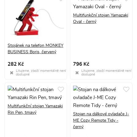
Multifunkční stojan Yamazaki
Oval - černý
Stojánek na telefon MONKEY
BUSINESS Boris, červený
282 Kč
796 Kč
Litujeme, zboží momentálně není
Litujeme, zboží momentálně není
dostupné
dostupné
Multifunkční stojan Yamazaki
Rin Pen, tmavý
Stojan na dálkové ovladače J-
ME Cozy Remote Tidy -
černý