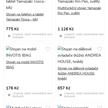
Multifunkční stojan Yamazaki
Rin Pen, světlý
Stojan na telefon a tablet
Yamazaki Tosca - bílý
775 Kč
1 126 Kč
Litujeme, zboží momentálně není
Litujeme, zboží momentálně není
dostupné
dostupné
Stojan na mobil INVOTIS
IBAG
Stojan na dálkové ovladače
(kůže) ANDREA HOUSE,
hnědý
176 Kč
657 Kč
Litujeme, zboží momentálně není
Litujeme, zboží momentálně není
dostupné
dostupné