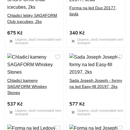
Forma na led Duo 20177,
šedá
Chladicí lebky SAGAFORM
Club icecubes, 2ks
675 Kč
340 Kč
Litujeme, zboží momentálně není
Litujeme, zboží momentálně není
dostupné
dostupné
Chladicí kameny
Sada Joseph Joseph - formy
SAGAFORM Whiskey
na led Easy-fill 20197, 2ks
Stones
537 Kč
577 Kč
Litujeme, zboží momentálně není
Litujeme, zboží momentálně není
dostupné
dostupné