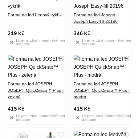
Forma na led Ledový výkřik
Forma na led Joseph
Joseph Easy-fill 20196
219 Kč
346 Kč
Litujeme, zboží momentálně není
Litujeme, zboží momentálně není
dostupné
dostupné
Forma na led JOSEPH
Forma na led JOSEPH
JOSEPH QuickSnap™ Plus -
JOSEPH QuickSnap™ Plus -
zelená
modrá
415 Kč
415 Kč
Litujeme, zboží momentálně není
Litujeme, zboží momentálně není
dostupné
dostupné