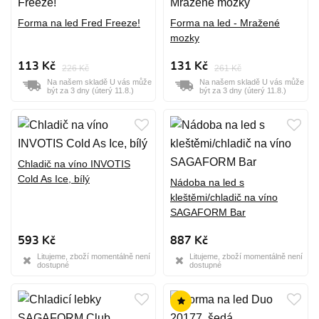
Forma na led Fred Freeze!
Forma na led - Mražené
mozky
113 Kč
131 Kč
226 Kč
261 Kč
Na našem skladě U vás může
Na našem skladě U vás může
být za 3 dny (úterý 11.8.)
být za 3 dny (úterý 11.8.)
Chladič na víno INVOTIS
Cold As Ice, bílý
Nádoba na led s
kleštěmi/chladič na víno
SAGAFORM Bar
593 Kč
887 Kč
Litujeme, zboží momentálně není
Litujeme, zboží momentálně není
dostupné
dostupné