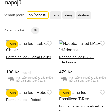
Seřadit podle:
ceny
slevy
dodání
oblíbenosti
Počet produktů:
28
- 50%
Forma na led - Lebka Chiller
Nádoba na led BALVI l
´Hédoniste
198 Kč
479 Kč
395 Kč
Na našem skladě U vás může
Na našem skladě U vás může
být za 3 dny (úterý 11.8.)
být za 3 dny (úterý 11.8.)
- 50%
- 50%
Forma na led - Roboti
Forma na led - Fossiliced T-