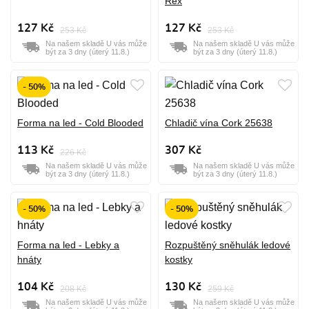
Rex
127 Kč
127 Kč
253 Kč
253 Kč
Na našem skladě U vás může
Na našem skladě U vás může
být za 3 dny (úterý 11.8.)
být za 3 dny (úterý 11.8.)
- 50%
Forma na led - Cold Blooded
Chladič vína Cork 25638
113 Kč
307 Kč
226 Kč
Na našem skladě U vás může
Na našem skladě U vás může
být za 3 dny (úterý 11.8.)
být za 3 dny (úterý 11.8.)
- 50%
- 50%
Forma na led - Lebky a
Rozpuštěný sněhulák ledové
hnáty
kostky
104 Kč
130 Kč
208 Kč
259 Kč
Na našem skladě U vás může
Na našem skladě U vás může