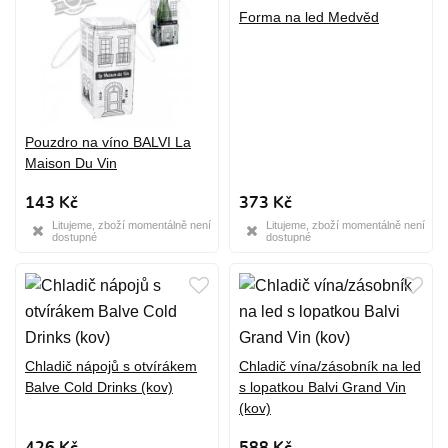
Forma na led Medvěd
Pouzdro na víno BALVI La
Maison Du Vin
143 Kč
373 Kč
Litujeme, zboží momentálně není
Litujeme, zboží momentálně není
dostupné
dostupné
Chladič nápojů s otvírákem
Chladič vína/zásobník na led
Balve Cold Drinks (kov)
s lopatkou Balvi Grand Vin
(kov)
426 Kč
588 Kč