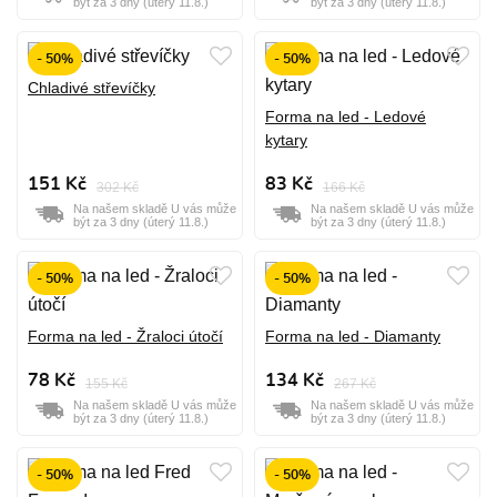
být za 3 dny (úterý 11.8.)
být za 3 dny (úterý 11.8.)
- 50%
- 50%
Chladivé střevíčky
Forma na led - Ledové
kytary
151 Kč
83 Kč
302 Kč
166 Kč
Na našem skladě U vás může
Na našem skladě U vás může
být za 3 dny (úterý 11.8.)
být za 3 dny (úterý 11.8.)
- 50%
- 50%
Forma na led - Žraloci útočí
Forma na led - Diamanty
78 Kč
134 Kč
155 Kč
267 Kč
Na našem skladě U vás může
Na našem skladě U vás může
být za 3 dny (úterý 11.8.)
být za 3 dny (úterý 11.8.)
- 50%
- 50%