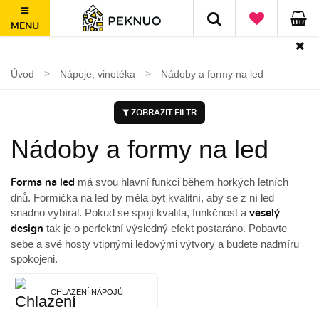
MENU
100 dní na vrácení, nad 1500 Kč doprava ZDARMA
Úvod
Nápoje, vinotéka
Nádoby a formy na led
ZOBRAZIT FILTR
Nádoby a formy na led
má svou hlavní funkci během horkých letních
Forma na led
dnů. Formička na led by měla být kvalitní, aby se z ní led
snadno vybíral. Pokud se spojí kvalita, funkčnost a
veselý
tak je o perfektní výsledný efekt postaráno. Pobavte
design
sebe a své hosty vtipnými ledovými výtvory a budete nadmíru
spokojeni.
CHLAZENÍ NÁPOJŮ