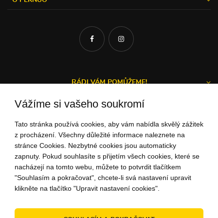
RÁDI VÁM POMŮŽEME!
Vážíme si vašeho soukromí
Tato stránka používá cookies, aby vám nabídla skvělý zážitek
Michal a Zuzka
z procházení. Všechny důležité informace naleznete na
stránce Cookies. Nezbytné cookies jsou automaticky
ZÁKAZNICKÝ SERVIS
zapnuty. Pokud souhlasíte s přijetím všech cookies, které se
nacházejí na tomto webu, můžete to potvrdit tlačítkem
"Souhlasím a pokračovat", chcete-li svá nastavení upravit
+42 1948
732 275
klikněte na tlačítko "Upravit nastavení cookies".
(Po - Pi: 9:00-15:00)
ahoj@peknuo.cz