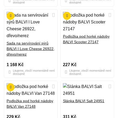
dostupné
dostupné
Podložka pod horké nádoby
BALVI Scooter 27147
Sada na servírování sýrů
BALVI I Love Cheese 26922,
dřevo/nerez
1 168 Kč
227 Kč
Litujeme, zboží momentálně není
Litujeme, zboží momentálně není
dostupné
dostupné
Podložka pod horké nádoby
Slánka BALVI Salt 24951
BALVI Van 27148
229 Kč
311 Kč