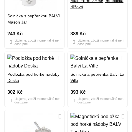
Multi Form 27045, metalická
růžová
Solnička s pepřenkou BALVI
Mason Jar
243 Kč
389 Kč
Litujeme, zboží momentálně není
Litujeme, zboží momentálně není
dostupné
dostupné
Podložka pod horké nádoby
Solnička a pepřenka Balvi La
Deska
Ville
302 Kč
393 Kč
Litujeme, zboží momentálně není
Litujeme, zboží momentálně není
dostupné
dostupné