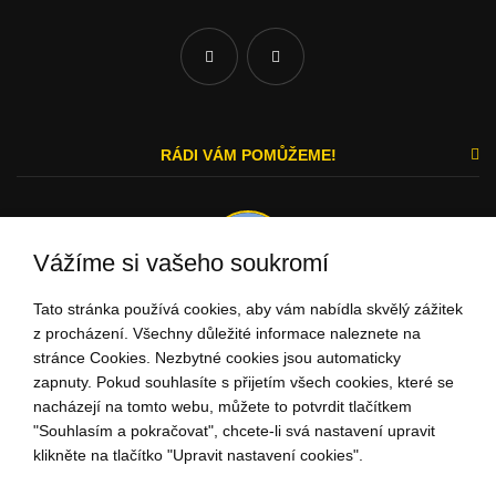
RÁDI VÁM POMŮŽEME!
Vážíme si vašeho soukromí
Tato stránka používá cookies, aby vám nabídla skvělý zážitek
Michal a Zuzka
z procházení. Všechny důležité informace naleznete na
stránce Cookies. Nezbytné cookies jsou automaticky
ZÁKAZNICKÝ SERVIS
zapnuty. Pokud souhlasíte s přijetím všech cookies, které se
nacházejí na tomto webu, můžete to potvrdit tlačítkem
"Souhlasím a pokračovat", chcete-li svá nastavení upravit
+42 1948
732 275
klikněte na tlačítko "Upravit nastavení cookies".
(Po - Pi: 9:00-15:00)