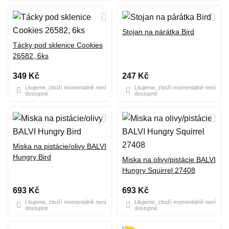
Stojan na párátka Bird
Tácky pod sklenice Cookies
26582, 6ks
349 Kč
247 Kč
Litujeme, zboží momentálně není
Litujeme, zboží momentálně není
dostupné
dostupné
Miska na pistácie/olivy BALVI
Hungry Bird
Miska na olivy/pistácie BALVI
Hungry Squirrel 27408
693 Kč
693 Kč
Litujeme, zboží momentálně není
Litujeme, zboží momentálně není
dostupné
dostupné