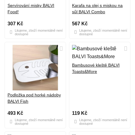
Servírování misky BALVI
Karafa na olej s miskou na
Food!
sůl BALVI Combo
307 Kč
567 Kč
Litujeme, zboží momentálně není
Litujeme, zboží momentálně není
dostupné
dostupné
Bambusové kleště BALVI
Toasts&More
Podložka pod horké nádoby
BALVI Fish
493 Kč
119 Kč
Litujeme, zboží momentálně není
Litujeme, zboží momentálně není
dostupné
dostupné