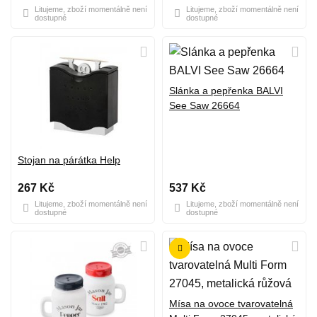
Litujeme, zboží momentálně není
Litujeme, zboží momentálně není
dostupné
dostupné
Slánka a pepřenka BALVI
See Saw 26664
Stojan na párátka Help
267 Kč
537 Kč
Litujeme, zboží momentálně není
Litujeme, zboží momentálně není
dostupné
dostupné
Mísa na ovoce tvarovatelná