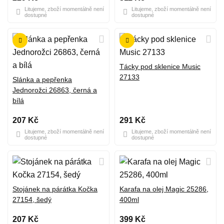
Litujeme, zboží momentálně není
Litujeme, zboží momentálně není
dostupné
dostupné
Tácky pod sklenice Music
27133
Slánka a pepřenka
Jednorožci 26863, černá a
bílá
207 Kč
291 Kč
Litujeme, zboží momentálně není
Litujeme, zboží momentálně není
dostupné
dostupné
Stojánek na párátka Kočka
Karafa na olej Magic 25286,
27154, šedý
400ml
207 Kč
399 Kč