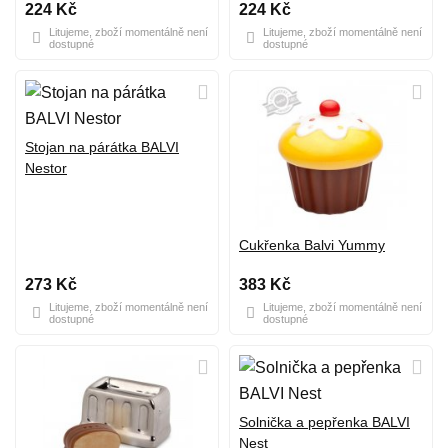
224 Kč
224 Kč
Litujeme, zboží momentálně není
Litujeme, zboží momentálně není
dostupné
dostupné
Stojan na párátka BALVI
Nestor
Cukřenka Balvi Yummy
273 Kč
383 Kč
Litujeme, zboží momentálně není
Litujeme, zboží momentálně není
dostupné
dostupné
Solnička a pepřenka BALVI
Nest