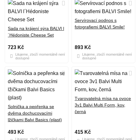
Servírovací podnos s
fotografiemi BALVI Smile!
Sada na krájení sýra BALVI l
´Hédoniste Cheese Set
723 Kč
893 Kč
Litujeme, zboží momentálně není
Litujeme, zboží momentálně není
dostupné
dostupné
Tvarovatelná mísa na ovoce
3v1 Balvi Multi Form, kov,
Solnička a pepřenka se
černá
dvěma dochucovacími
lžičkami Balvi Basics (plast)
493 Kč
415 Kč
Litujeme, zboží momentálně není
Litujeme, zboží momentálně není