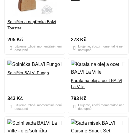
Solnička a pepřenka Balvi
Toaster
205 Kč
273 Kč
Litujeme, zboží momentálně není
Litujeme, zboží momentálně není
dostupné
dostupné
Solnička BALVI Fungo
Karafa na olej a ocet BALVI
La Ville
343 Kč
793 Kč
Litujeme, zboží momentálně není
Litujeme, zboží momentálně není
dostupné
dostupné