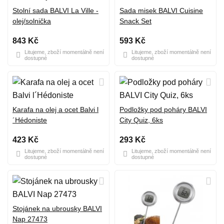
Stolní sada BALVI La Ville -
Sada misek BALVI Cuisine
olej/solnička
Snack Set
843 Kč
593 Kč
Litujeme, zboží momentálně není
Litujeme, zboží momentálně není
dostupné
dostupné
Karafa na olej a ocet Balvi l
Podložky pod poháry BALVI
´Hédoniste
City Quiz, 6ks
423 Kč
293 Kč
Litujeme, zboží momentálně není
Litujeme, zboží momentálně není
dostupné
dostupné
Stojánek na ubrousky BALVI
Nap 27473