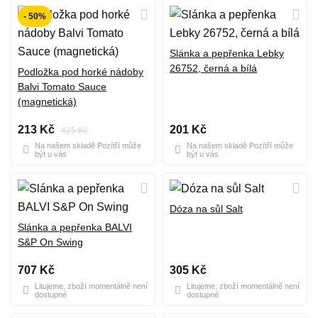
- 50%
Slánka a pepřenka Lebky
26752, černá a bílá
Podložka pod horké nádoby
Balvi Tomato Sauce
(magnetická)
213 Kč
201 Kč
425 Kč
Na našem skladě Pozítří může
Na našem skladě Pozítří může
být u vás
být u vás
Dóza na sůl Salt
Slánka a pepřenka BALVI
S&P On Swing
707 Kč
305 Kč
Litujeme, zboží momentálně není
Litujeme, zboží momentálně není
dostupné
dostupné