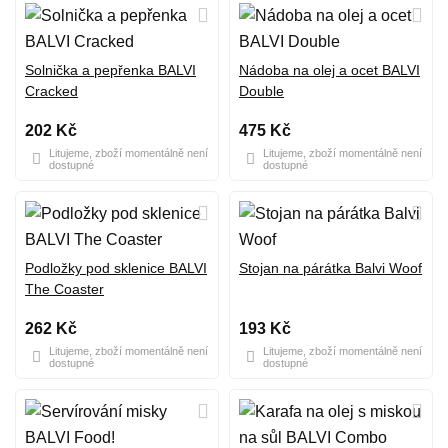
Solnička a pepřenka BALVI
Nádoba na olej a ocet BALVI
Cracked
Double
202 Kč
475 Kč
Litujeme, zboží momentálně není
Litujeme, zboží momentálně není
dostupné
dostupné
Podložky pod sklenice BALVI
Stojan na párátka Balvi Woof
The Coaster
262 Kč
193 Kč
Litujeme, zboží momentálně není
Litujeme, zboží momentálně není
dostupné
dostupné