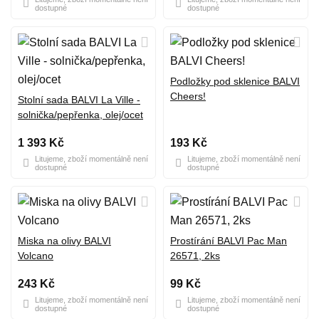
dostupné
dostupné
Podložky pod sklenice BALVI
Cheers!
Stolní sada BALVI La Ville -
solnička/pepřenka, olej/ocet
1 393 Kč
193 Kč
Litujeme, zboží momentálně není
Litujeme, zboží momentálně není
dostupné
dostupné
Miska na olivy BALVI
Prostírání BALVI Pac Man
Volcano
26571, 2ks
243 Kč
99 Kč
Litujeme, zboží momentálně není
Litujeme, zboží momentálně není
dostupné
dostupné