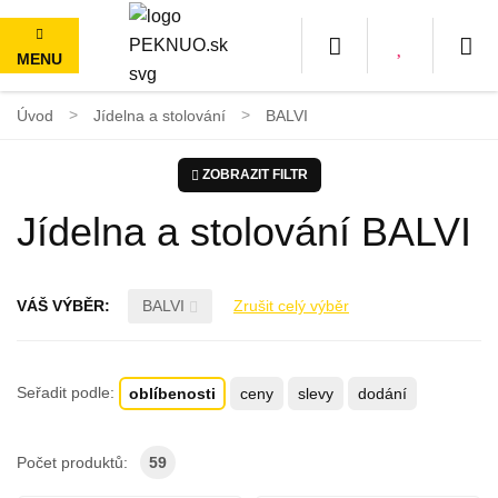
MENU
100 dní na vrácení, nad 1500 Kč doprava ZDARMA
Úvod
Jídelna a stolování
BALVI
ZOBRAZIT FILTR
Jídelna a stolování BALVI
VÁŠ VÝBĚR:
BALVI
Zrušit celý výběr
Seřadit podle:
oblíbenosti
ceny
slevy
dodání
Počet produktů:
59