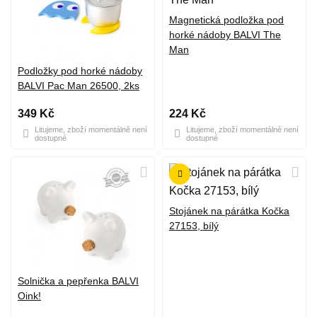
Magnetická podložka pod
horké nádoby BALVI The
Man
Podložky pod horké nádoby
BALVI Pac Man 26500, 2ks
349 Kč
224 Kč
Litujeme, zboží momentálně není
Litujeme, zboží momentálně není
dostupné
dostupné
Stojánek na párátka Kočka
27153, bílý
Solnička a pepřenka BALVI
Oink!