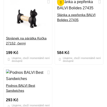
Slánka a pepřenka BALVI
Bolides 27435
Stojánek na párátka Kočka
27152, černý
199 Kč
584 Kč
Litujeme, zboží momentálně není
Litujeme, zboží momentálně není
dostupné
dostupné
Podnos BALVI Best
Sandwiches
293 Kč
Litujeme, zboží momentálně není