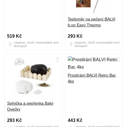
Teploměr na pečení BALVI
b:on Easy Thermo
519 Kč
293 Kč
Litujeme, zboží momentálně není
Litujeme, zboží momentálně není
dostupné
dostupné
Prostírání BALVI Retro Bar,
4ks
Solnička a pepřenka Balvi
Ovečky
293 Kč
443 Kč
Litujeme, zboží momentálně není
Litujeme, zboží momentálně není