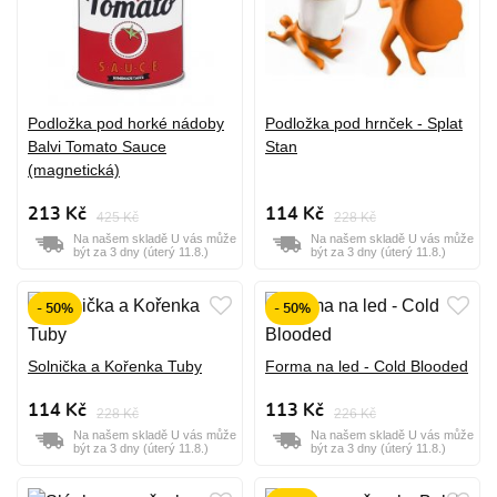
Podložka pod horké nádoby
Podložka pod hrnček - Splat
Balvi Tomato Sauce
Stan
(magnetická)
213 Kč
114 Kč
425 Kč
228 Kč
Na našem skladě U vás může
Na našem skladě U vás může
být za 3 dny (úterý 11.8.)
být za 3 dny (úterý 11.8.)
- 50%
- 50%
Solnička a Kořenka Tuby
Forma na led - Cold Blooded
114 Kč
113 Kč
228 Kč
226 Kč
Na našem skladě U vás může
Na našem skladě U vás může
být za 3 dny (úterý 11.8.)
být za 3 dny (úterý 11.8.)