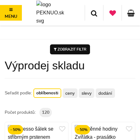
MENU
100 dní na vrácení, nad 1500 Kč doprava ZDARMA
ZOBRAZIT FILTR
Výprodej skladu
Seřadit podle:
ceny
slevy
dodání
oblíbenosti
Počet produktů:
120
- 50%
- 50%