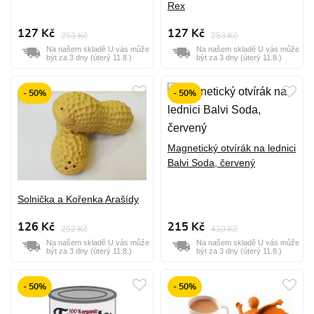
Rex
127 Kč
127 Kč
253 Kč
253 Kč
Na našem skladě U vás může
Na našem skladě U vás může
být za 3 dny (úterý 11.8.)
být za 3 dny (úterý 11.8.)
- 50%
- 50%
Magnetický otvírák na lednici
Balvi Soda, červený
Solnička a Kořenka Arašídy
126 Kč
215 Kč
252 Kč
430 Kč
Na našem skladě U vás může
Na našem skladě U vás může
být za 3 dny (úterý 11.8.)
být za 3 dny (úterý 11.8.)
- 50%
- 50%