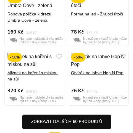
Rohová polička k drezu
Forma na led - Žraloci útočí
Umbra Cove - zelená
160 Kč
78 Kč
320 Kč
155 Kč
Na našem skladě U vás může
Na našem skladě U vás může
být za 3 dny (úterý 11.8.)
být za 3 dny (úterý 11.8.)
- 50%
- 50%
Mlýnek na koření s miskou
Otvírák na lahve Hop N Pop
na sůl
320 Kč
76 Kč
639 Kč
152 Kč
Na našem skladě U vás může
Na našem skladě U vás může
být za 3 dny (úterý 11.8.)
být za 3 dny (úterý 11.8.)
ZOBRAZIT DALŠÍCH 60 PRODUKTŮ