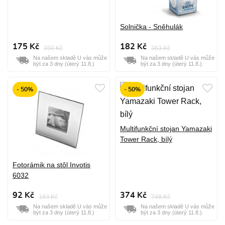
Solnička - Sněhulák
175 Kč
182 Kč
350 Kč
363 Kč
Na našem skladě U vás může
Na našem skladě U vás může
být za 3 dny (úterý 11.8.)
být za 3 dny (úterý 11.8.)
- 50%
- 50%
Multifunkční stojan Yamazaki
Tower Rack, bílý
Fotorámik na stôl Invotis
6032
92 Kč
374 Kč
183 Kč
748 Kč
Na našem skladě U vás může
Na našem skladě U vás může
být za 3 dny (úterý 11.8.)
být za 3 dny (úterý 11.8.)