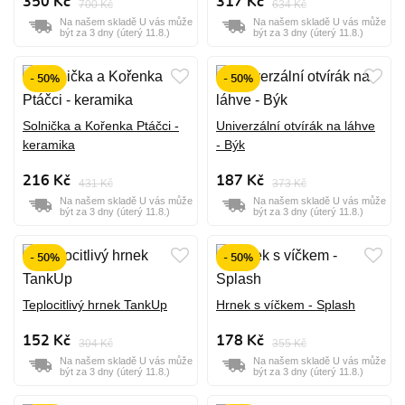
350 Kč
317 Kč
700 Kč
634 Kč
Na našem skladě U vás může
Na našem skladě U vás může
být za 3 dny (úterý 11.8.)
být za 3 dny (úterý 11.8.)
- 50%
- 50%
Solnička a Kořenka Ptáčci -
Univerzální otvírák na láhve
keramika
- Býk
216 Kč
187 Kč
431 Kč
373 Kč
Na našem skladě U vás může
Na našem skladě U vás může
být za 3 dny (úterý 11.8.)
být za 3 dny (úterý 11.8.)
- 50%
- 50%
Teplocitlivý hrnek TankUp
Hrnek s víčkem - Splash
152 Kč
178 Kč
304 Kč
355 Kč
Na našem skladě U vás může
Na našem skladě U vás může
být za 3 dny (úterý 11.8.)
být za 3 dny (úterý 11.8.)