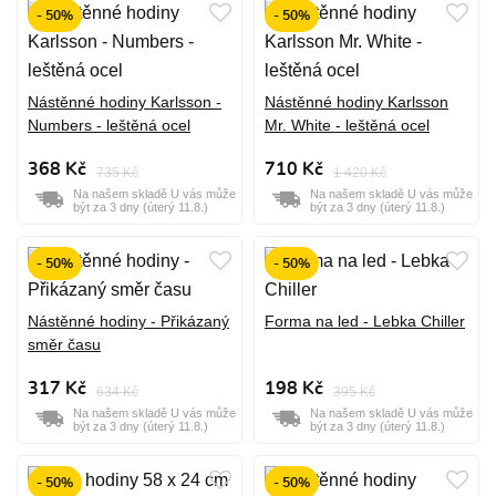
- 50%
- 50%
Nástěnné hodiny Karlsson -
Nástěnné hodiny Karlsson
Numbers - leštěná ocel
Mr. White - leštěná ocel
368 Kč
710 Kč
735 Kč
1 420 Kč
Na našem skladě U vás může
Na našem skladě U vás může
být za 3 dny (úterý 11.8.)
být za 3 dny (úterý 11.8.)
- 50%
- 50%
Nástěnné hodiny - Přikázaný
Forma na led - Lebka Chiller
směr času
317 Kč
198 Kč
634 Kč
395 Kč
Na našem skladě U vás může
Na našem skladě U vás může
být za 3 dny (úterý 11.8.)
být za 3 dny (úterý 11.8.)
- 50%
- 50%