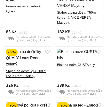
Forma na led - Ledové
kytary
Stahovatelná dóza, 750ml,
červená, VICE VERSA
Mayday,
83 Kč
182 Kč
166 Kč
363 Kč
Na našem skladě U vás může
Na našem skladě U vás může
být za 3 dny (úterý 11.8.)
být za 3 dny (úterý 11.8.)
- 50%
Blok na nože GUSTA bílý
Stojan na deštníky QUALY
Lotus Root - zelený
326 Kč
389 Kč
651 Kč
598 Kč
Na našem skladě U vás může
Na našem skladě U vás může
být za 3 dny (úterý 11.8.)
být za 3 dny (úterý 11.8.)
- 50%
- 50%