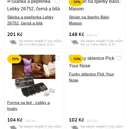
- 50%
Slánka a pepřenka Lebky
Stojan na šperky Balvi
26752, černá a bílá
Maison
201 Kč
148 Kč
296 Kč
Na našem skladě U vás může
Na našem skladě U vás může
být za 3 dny (úterý 11.8.)
být za 3 dny (úterý 11.8.)
- 50%
- 50%
Funky sklenice Pick Your
Nose
Forma na led - Lebky a
hnáty
104 Kč
102 Kč
208 Kč
203 Kč
Na našem skladě U vás může
Na našem skladě U vás může