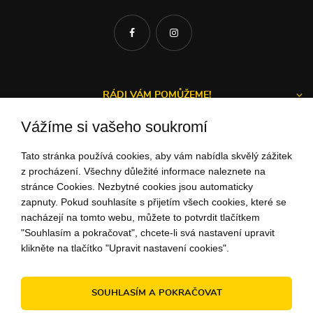
RÁDI VÁM POMŮŽEME!
Vážíme si vašeho soukromí
Tato stránka používá cookies, aby vám nabídla skvělý zážitek
Michal a Zuzka
z procházení. Všechny důležité informace naleznete na
stránce Cookies. Nezbytné cookies jsou automaticky
ZÁKAZNICKÝ SERVIS
zapnuty. Pokud souhlasíte s přijetím všech cookies, které se
nacházejí na tomto webu, můžete to potvrdit tlačítkem
"Souhlasím a pokračovat", chcete-li svá nastavení upravit
+42 1948
732 275
klikněte na tlačítko "Upravit nastavení cookies".
(Po - Pi: 9:00-15:00)
ahoj@peknuo.cz
SOUHLASÍM A POKRAČOVAT