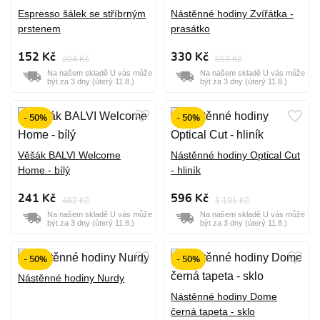
Espresso šálek se stříbrným
Nástěnné hodiny Zvířátka -
prstenem
prasátko
152 Kč
330 Kč
304 Kč
659 Kč
Na našem skladě U vás může
Na našem skladě U vás může
být za 3 dny (úterý 11.8.)
být za 3 dny (úterý 11.8.)
- 50%
- 50%
Věšák BALVI Welcome
Nástěnné hodiny Optical Cut
Home - bílý
- hliník
241 Kč
596 Kč
482 Kč
1 191 Kč
Na našem skladě U vás může
Na našem skladě U vás může
být za 3 dny (úterý 11.8.)
být za 3 dny (úterý 11.8.)
- 50%
- 50%
Nástěnné hodiny Nurdy
Nástěnné hodiny Dome
černá tapeta - sklo