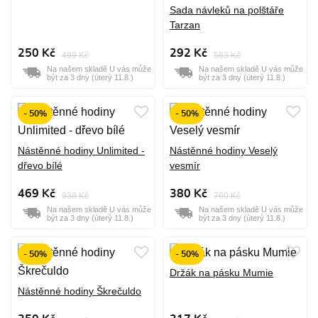
Sada návleků na polštáře
Tarzan
250 Kč
292 Kč
499 Kč
583 Kč
Na našem skladě U vás může
Na našem skladě U vás může
být za 3 dny (úterý 11.8.)
být za 3 dny (úterý 11.8.)
- 50%
- 50%
Nástěnné hodiny Unlimited -
Nástěnné hodiny Veselý
dřevo bílé
vesmír
469 Kč
380 Kč
938 Kč
760 Kč
Na našem skladě U vás může
Na našem skladě U vás může
být za 3 dny (úterý 11.8.)
být za 3 dny (úterý 11.8.)
- 50%
- 50%
Držák na pásku Mumie
Nástěnné hodiny Škrečuldo