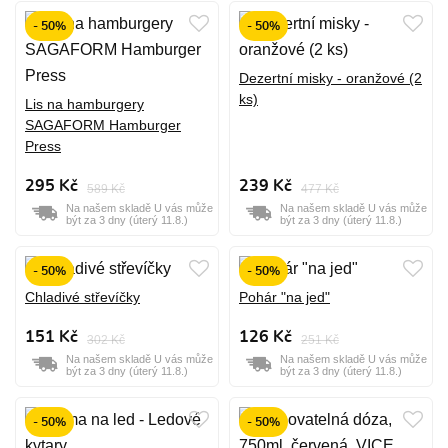
- 50%
- 50%
Dezertní misky - oranžové (2
ks)
Lis na hamburgery
SAGAFORM Hamburger
Press
295 Kč
239 Kč
589 Kč
477 Kč
Na našem skladě U vás může
Na našem skladě U vás může
být za 3 dny (úterý 11.8.)
být za 3 dny (úterý 11.8.)
- 50%
- 50%
Chladivé střevíčky
Pohár "na jed"
151 Kč
126 Kč
302 Kč
251 Kč
Na našem skladě U vás může
Na našem skladě U vás může
být za 3 dny (úterý 11.8.)
být za 3 dny (úterý 11.8.)
- 50%
- 50%