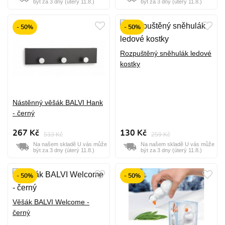
být za 3 dny (úterý 11.8.)
být za 3 dny (úterý 11.8.)
- 50%
- 50%
Rozpuštěný sněhulák ledové
kostky
Nástěnný věšák BALVI Hank
- černý
267 Kč
130 Kč
533 Kč
259 Kč
Na našem skladě U vás může
Na našem skladě U vás může
být za 3 dny (úterý 11.8.)
být za 3 dny (úterý 11.8.)
- 50%
- 50%
Věšák BALVI Welcome -
černý