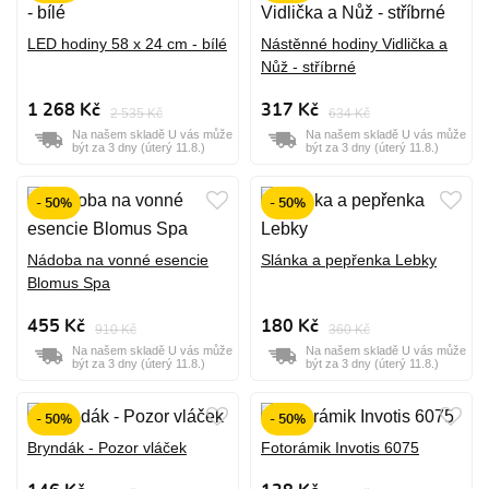
LED hodiny 58 x 24 cm - bílé
Nástěnné hodiny Vidlička a
Nůž - stříbrné
1 268 Kč
317 Kč
2 535 Kč
634 Kč
Na našem skladě U vás může
Na našem skladě U vás může
být za 3 dny (úterý 11.8.)
být za 3 dny (úterý 11.8.)
- 50%
- 50%
Nádoba na vonné esencie
Slánka a pepřenka Lebky
Blomus Spa
455 Kč
180 Kč
910 Kč
360 Kč
Na našem skladě U vás může
Na našem skladě U vás může
být za 3 dny (úterý 11.8.)
být za 3 dny (úterý 11.8.)
- 50%
- 50%
Bryndák - Pozor vláček
Fotorámik Invotis 6075