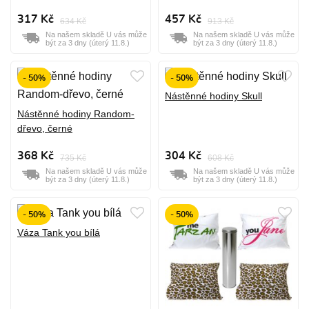
317 Kč
457 Kč
634 Kč
913 Kč
Na našem skladě U vás může
Na našem skladě U vás může
být za 3 dny (úterý 11.8.)
být za 3 dny (úterý 11.8.)
- 50%
- 50%
Nástěnné hodiny Skull
Nástěnné hodiny Random-
dřevo, černé
368 Kč
304 Kč
735 Kč
608 Kč
Na našem skladě U vás může
Na našem skladě U vás může
být za 3 dny (úterý 11.8.)
být za 3 dny (úterý 11.8.)
- 50%
- 50%
Váza Tank you bílá