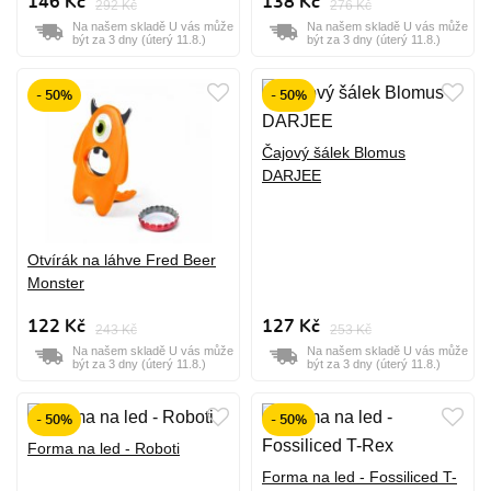
146 Kč
138 Kč
292 Kč
276 Kč
Na našem skladě U vás může
Na našem skladě U vás může
být za 3 dny (úterý 11.8.)
být za 3 dny (úterý 11.8.)
- 50%
- 50%
Čajový šálek Blomus
DARJEE
Otvírák na láhve Fred Beer
Monster
122 Kč
127 Kč
243 Kč
253 Kč
Na našem skladě U vás může
Na našem skladě U vás může
být za 3 dny (úterý 11.8.)
být za 3 dny (úterý 11.8.)
- 50%
- 50%
Forma na led - Roboti
Forma na led - Fossiliced T-