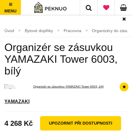
MENU
100 dní na vrácení, nad 1500 Kč doprava ZDARMA
Úvod
Bytové doplňky
Pracovna
Organizéry do zásuv
Organizér se zásuvkou
YAMAZAKI Tower 6003,
bílý
YAMAZAKI
4 268 Kč
UPOZORNIT PŘI DOSTUPNOSTI