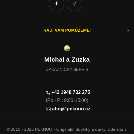
RÁDI VÁM POMŮŽEME!
Michal a Zuzka
ZÁKAZNICKÝ SERVIS
Vážíme si vašeho soukromí
+42 1948
732 275
(Po - Pi: 9:00-15:00)
Tato stránka používá cookies, aby vám nabídla skvělý zážitek
z procházení. Všechny důležité informace naleznete na
ahoj@peknuo.cz
stránce Cookies. Nezbytné cookies jsou automaticky
zapnuty. Pokud souhlasíte s přijetím všech cookies, které se
nacházejí na tomto webu, můžete to potvrdit tlačítkem
© 2010 - 2026 PEKNUO - Originální doplňky a dárky. Udělejte si